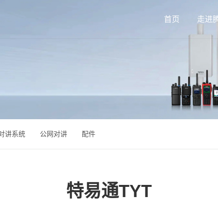
首页
走进
对讲系统
公网对讲
配件
特易通TYT